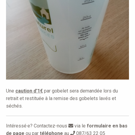
Une
caution d'1€
par gobelet sera demandée lors du
retrait et restituée à la remise des gobelets lavés et
séchés.
Intéressé·e? Contactez-nous
via le
formulaire en bas
de page
ou par
téléphone
au
087/63 22 05