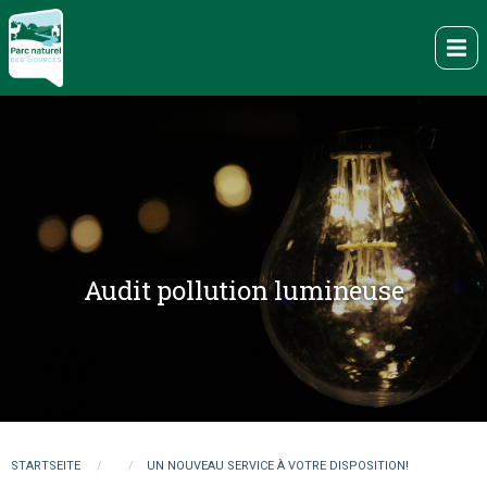
Direkt
zum
Me
Inhalt
Audit pollution lumineuse
You
STARTSEITE
UN NOUVEAU SERVICE À VOTRE DISPOSITION!
are