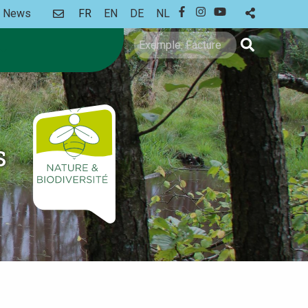
CONTACT
News
FR
EN
DE
NL
FACEBOOK
INSTAGRAM
YOUTUBE
Rechercher
s