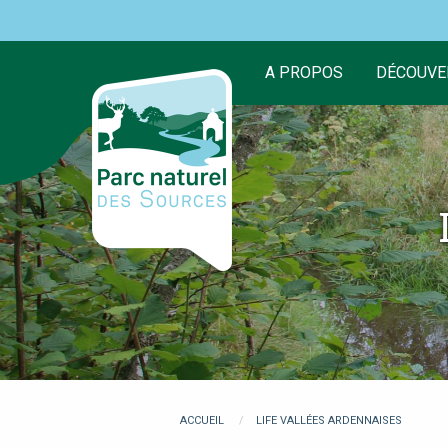
Aller
au
contenu
A PROPOS
DÉCOUVE
principal
You
ACCUEIL
LIFE VALLÉES ARDENNAISES