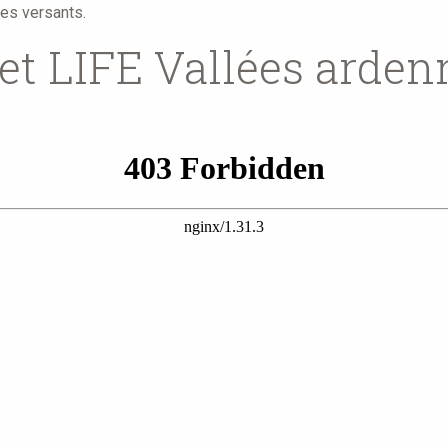
les versants.
jet LIFE Vallées arden