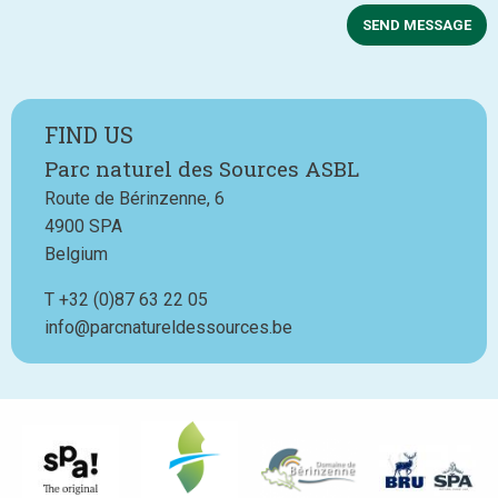
SEND MESSAGE
FIND US
Parc naturel des Sources ASBL
Route de Bérinzenne, 6
4900
SPA
Belgium
T
Téléphone
+32 (0)87 63 22 05
info@parcnatureldessources.be