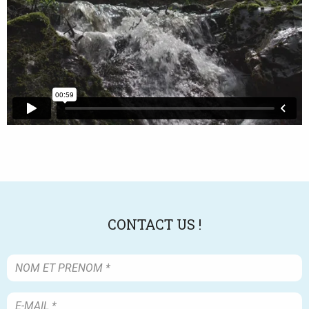
Bogaert
pâtre
©Annick
Pironet
CONTACT US !