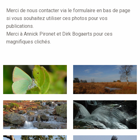
here
Merci de nous contacter via le formulaire en bas de page
si vous souhaitez utiliser ces photos pour vos
publications.
Merci à Annick Pironet et Dirk Bogaerts pour ces
magnifiques clichés.
Argus
Fagne
Vert
de
©Annick
Malchamps
Pironet
©Annick
Pironet
Argus
Ruisseau
Ru