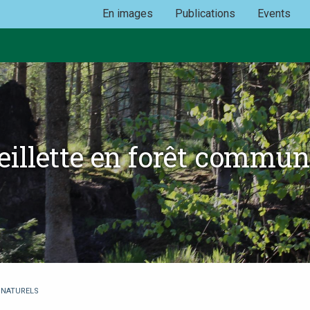
En images
Publications
Events
eillette en forêt commun
 NATURELS