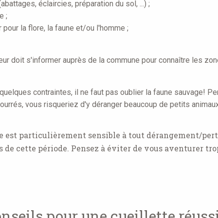
abattages, éclaircies, préparation du sol, ...) ;
e ;
pour la flore, la faune et/ou l'homme ;
neur doit s'informer auprès de la commune pour connaître les zon
 quelques contraintes, il ne faut pas oublier la faune sauvage! P
fourrés, vous risqueriez d'y déranger beaucoup de petits animaux
age est particulièrement sensible à tout dérangement/per
 de cette période. Pensez à éviter de vous aventurer trop
nseils pour une cueillette réussi