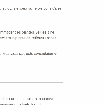
me nocifs étaient autrefois considérés
dommager ces plantes, veillez à ne
êchera la plante de refleurir l'année
rises dans une liste consultable ici :
'ail-des-ours et certaines mousses.
dommager la plante lors du