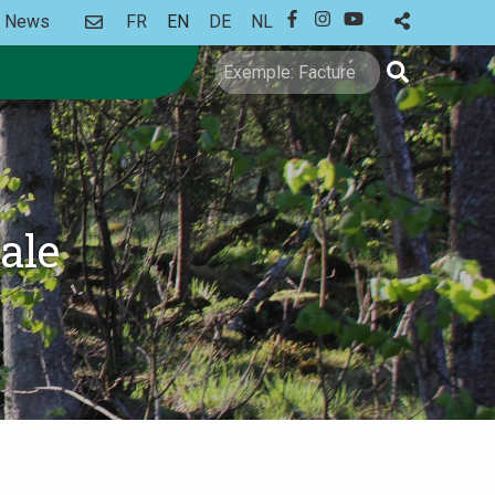
CONTACT
News
FR
EN
DE
NL
FACEBOOK
INSTAGRAM
YOUTUBE
Search
ale