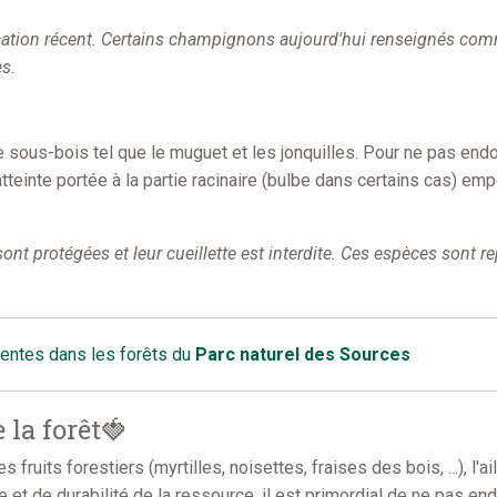
ification récent. Certains champignons aujourd'hui renseignés com
s.
 le sous-bois tel que le muguet et les jonquilles. Pour ne pas en
tteinte portée à la partie racinaire (bulbe dans certains cas) emp
nt protégées et leur cueillette est interdite. Ces espèces sont rep
sentes dans les forêts du
Parc naturel des Sources
 la forêt🍓
 fruits forestiers (myrtilles, noisettes, fraises des bois, ...), l
et de durabilité de la ressource, il est primordial de ne pas en